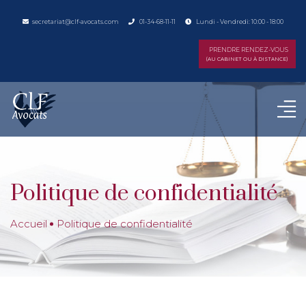
secretariat@clf-avocats.com
01-34-68-11-11
Lundi - Vendredi: 10:00 - 18:00
PRENDRE RENDEZ-VOUS
(AU CABINET OU À DISTANCE)
Politique de confidentialité
Accueil
Politique de confidentialité