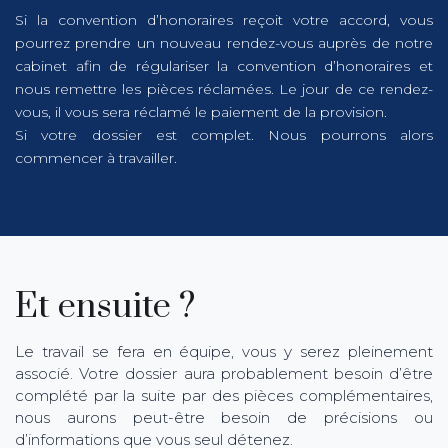
Si la convention d’honoraires reçoit votre accord, vous
pourrez prendre un nouveau rendez-vous auprès de notre
cabinet afin de régulariser la convention d’honoraires et
nous remettre les pièces réclamées. Le jour de ce rendez-
vous, il vous sera réclamé le paiement de la provision.
Si votre dossier est complet. Nous pourrons alors
commencer à travailler.
Et ensuite ?
Le travail se fera en équipe, vous y serez pleinement
associé. Votre dossier aura probablement besoin d’être
complété par la suite par des pièces complémentaires,
nous aurons peut-être besoin de précisions ou
d’informations que vous seul détenez.