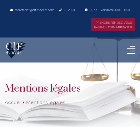
secretariat@clf-avocats.com
01-34-68-11-11
Lundi - Vendredi: 10:00 - 18:00
PRENDRE RENDEZ-VOUS
(AU CABINET OU À DISTANCE)
Mentions légales
Accueil
Mentions légales